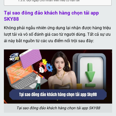
Gọi ngay cho nhân viên nếu có vấn đề
Tại sao đông đảo khách hàng chọn tải app
SKY88
Không phải ngẫu nhiên ứng dụng lại nhận được hàng triệu
lượt tải và vô số đánh giá cao từ người dùng. Tất cả sự ưu
ái này bắt nguồn từ các ưu điểm nổi trội sau đây:
Tại sao đông đảo khách hàng chọn tải app SKY88