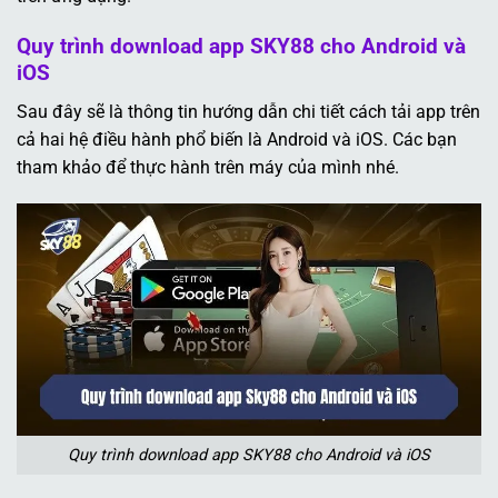
Quy trình download app SKY88 cho Android và
iOS
Sau đây sẽ là thông tin hướng dẫn chi tiết cách tải app trên
cả hai hệ điều hành phổ biến là Android và iOS. Các bạn
tham khảo để thực hành trên máy của mình nhé.
Quy trình download app SKY88 cho Android và iOS