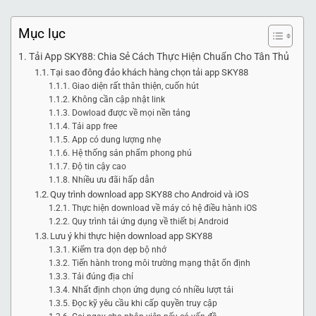
Mục lục
Tải App SKY88: Chia Sẻ Cách Thực Hiện Chuẩn Cho Tân Thủ
Tại sao đông đảo khách hàng chọn tải app SKY88
Giao diện rất thân thiện, cuốn hút
Không cần cập nhật link
Dowload được về mọi nền tảng
Tải app free
App có dung lượng nhẹ
Hệ thống sản phẩm phong phú
Độ tin cậy cao
Nhiều ưu đãi hấp dẫn
Quy trình download app SKY88 cho Android và iOS
Thực hiện download về máy có hệ điều hành iOS
Quy trình tải ứng dụng về thiết bị Android
Lưu ý khi thực hiện download app SKY88
Kiểm tra dọn dẹp bộ nhớ
Tiến hành trong môi trường mạng thật ổn định
Tải đúng địa chỉ
Nhất định chọn ứng dụng có nhiều lượt tải
Đọc kỹ yêu cầu khi cấp quyền truy cập