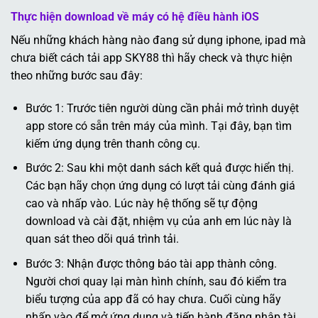
Thực hiện download về máy có hệ điều hành iOS
Nếu những khách hàng nào đang sử dụng iphone, ipad mà
chưa biết cách tải app SKY88 thì hãy check và thực hiện
theo những bước sau đây:
Bước 1: Trước tiên người dùng cần phải mở trình duyệt
app store có sẵn trên máy của mình. Tại đây, bạn tìm
kiếm ứng dụng trên thanh công cụ.
Bước 2: Sau khi một danh sách kết quả được hiển thị.
Các bạn hãy chọn ứng dụng có lượt tải cùng đánh giá
cao và nhấp vào. Lúc này hệ thống sẽ tự động
download và cài đặt, nhiệm vụ của anh em lúc này là
quan sát theo dõi quá trình tải.
Bước 3: Nhận được thông báo tài app thành công.
Người chơi quay lại màn hình chính, sau đó kiểm tra
biểu tượng của app đã có hay chưa. Cuối cùng hãy
nhấp vào để mở ứng dụng và tiến hành đăng nhập tài