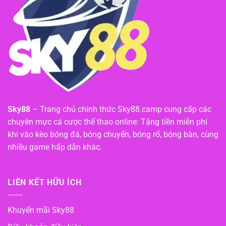
Sky88
– Trang chủ chính thức Sky88.camp cung cấp các
chuyên mực cá cược thể thao online: Tặng tiền miễn phí
khi vào kèo bóng đá, bóng chuyển, bóng rổ, bóng bàn, cùng
nhiều game hấp dẫn khác.
LIÊN KẾT HỮU ÍCH
Khuyến mãi Sky88